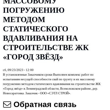
МАССОВОМУ
ПОГРУЖЕНИЮ
МЕТОДОМ
СТАТИЧЕСКОГО
ВДАВЛИВАНИЯ НА
СТРОИТЕЛЬСТВЕ ЖК
«ГОРОД ЗВЁЗД»
сб, 09/23/2023 - 12:00
В установленные Заказчиком сроки Выполнен комплекс работ по
испытаниям несущей способности свай по грунту и их массовому
погружению методом статического вдавливания на строительстве ЖК
«Город звёзд» в Ленинградской области, Всеволожском районе, дер.
Новосаратовка. Заказчик - ООО «СЭТЛ СТРОЙ».
Обратная связь