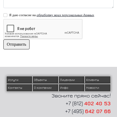
Я даю согласие на
обработку моих персональных данных
.
Отправить
МЕНЮ В ПОДВАЛЕ
Услуги
Объекты
Лицензии
Клиенты
Контакты
О компании
Инфо
Новости
Звоните прямо сейчас!
+7 (812)
402 40 53
+7 (495)
642 07 66